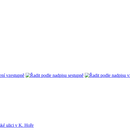
ké ulici v K. Hoře