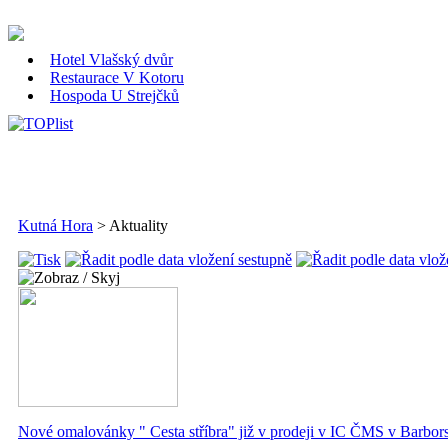
Hotel Vlašský dvůr
Restaurace V Kotoru
Hospoda U Strejčků
Kutná Hora
>
Aktuality
Nové omalovánky " Cesta stříbra" již v prodeji v IC ČMS v Barbors