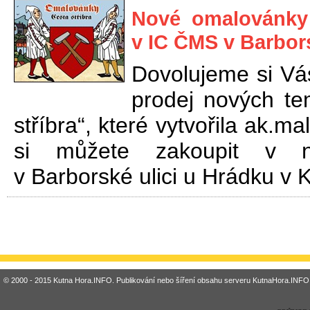
Nové omalovánky "
v IC ČMS v Barbors
Dovolujeme si Vá
prodej nových te
stříbra“, které vytvořila ak.m
si můžete zakoupit v n
v Barborské ulici u Hrádku v 
© 2000 - 2015 Kutna Hora.INFO. Publikování nebo šíření obsahu serveru KutnaHora.INFO 